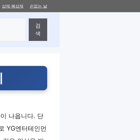
삼재·복삼재
손없는 날
검
색
지
이 나옵니다. 단
로 YG엔터테인먼