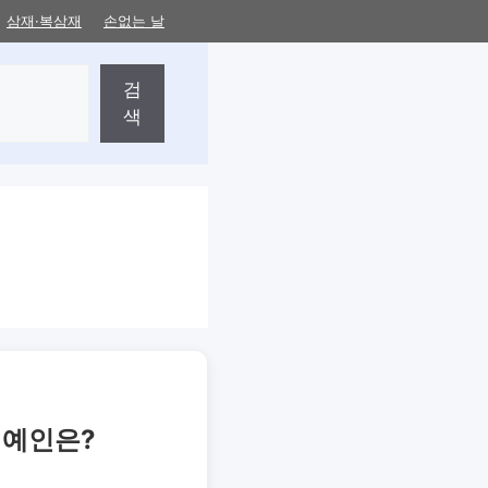
삼재·복삼재
손없는 날
검
색
연예인은?