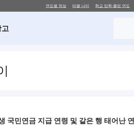
연도별 정보
띠별 나이
학교 입학·졸업 연도
검
창고
색
이
년생 국민연금 지급 연령 및 같은 행 태어난 