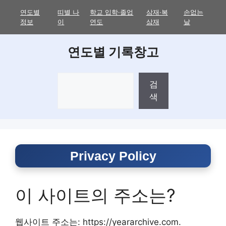
Skip
연도별
띠별 나
학교 입학·졸업
삼재·복
손없는
to
정보
이
연도
삼재
날
content
연도별 기록창고
검
검
색
색
Privacy Policy
이 사이트의 주소는?
웹사이트 주소는: https://yeararchive.com.