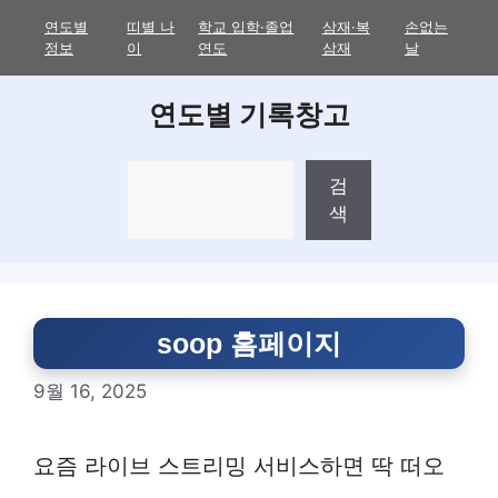
Skip
연도별
띠별 나
학교 입학·졸업
삼재·복
손없는
to
정보
이
연도
삼재
날
content
연도별 기록창고
검
검
색
색
soop 홈페이지
9월 16, 2025
요즘 라이브 스트리밍 서비스하면 딱 떠오