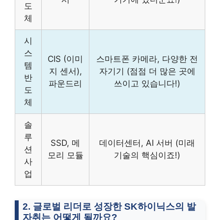
도
체
시
스
CIS (이미
스마트폰 카메라, 다양한 전
템
지 센서),
자기기 (점점 더 많은 곳에
반
파운드리
쓰이고 있습니다!)
도
체
솔
루
SSD, 메
데이터센터, AI 서버 (미래
션
모리 모듈
기술의 핵심이죠!)
사
업
2. 글로벌 리더로 성장한 SK하이닉스의 발
자취는 어떻게 될까요?