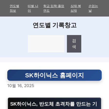
Skip
연도별
띠별 나
학교 입학·졸업
삼재·복
손없는
to
정보
이
연도
삼재
날
content
연도별 기록창고
검
검
색
색
SK하이닉스 홈페이지
10월 16, 2025
SK하이닉스, 반도체 초격차를 만드는 기