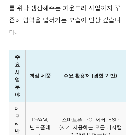
를 위탁 생산해주는 파운드리 사업까지 꾸
준히 영역을 넓혀가는 모습이 인상 깊습니
다.
주
요
사
핵심 제품
주요 활용처 (경험 기반)
업
분
야
메
모
DRAM,
스마트폰, PC, 서버, SSD
리
낸드플래
(제가 사용하는 모든 디지털
반
시
기기에 있더군요!)