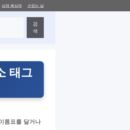
삼재·복삼재
손없는 날
검
색
장소 태그
 이름표를 달거나