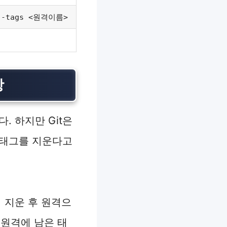
 --tags <원격이름>
항
. 하지만 Git은
 태그를 지운다고
 지운 후 원격으
 원격에 남은 태