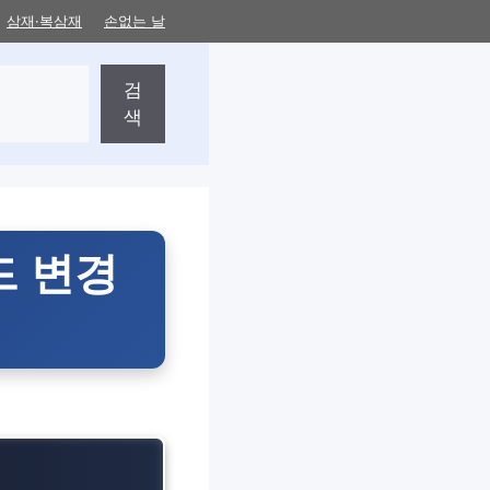
삼재·복삼재
손없는 날
검
색
코드 변경