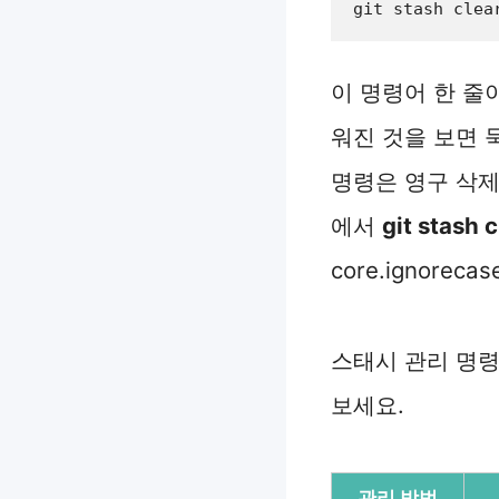
git stash clea
이 명령어 한 줄
워진 것을 보면 
명령은 영구 삭제
에서
git stash c
core.ignore
스태시 관리 명령
보세요.
관리 방법