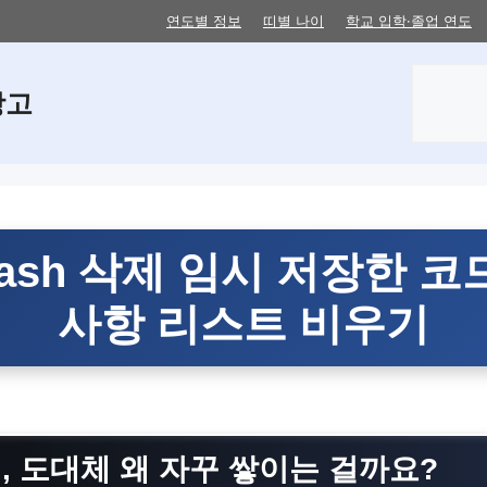
연도별 정보
띠별 나이
학교 입학·졸업 연도
검
창고
색
stash 삭제 임시 저장한 
사항 리스트 비우기
시, 도대체 왜 자꾸 쌓이는 걸까요?