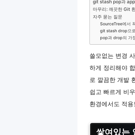
git stash pop과
마무리: 깨끗한 Git
자주 묻는 질문
SourceTree에
git stash dr
pop과 drop의 
쓸모없는 변경 사
하게 정리해야 
로 깔끔한 개발 
쉽고 빠르게 비우는
환경에서도 적용할
쌓여있는 