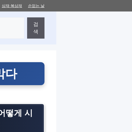
삼재·복삼재
손없는 날
검
색
막다
 어떻게 시