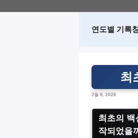
Skip
to
content
연도별 기록
최
2월 9, 2026
최초의 백
작되었을