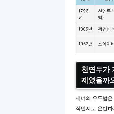
1796
천연두 
년
법)
1885년
광견병 
1952년
소아마비
천연두가 
제였을까
제너의 우두법은 
식민지로 운반하