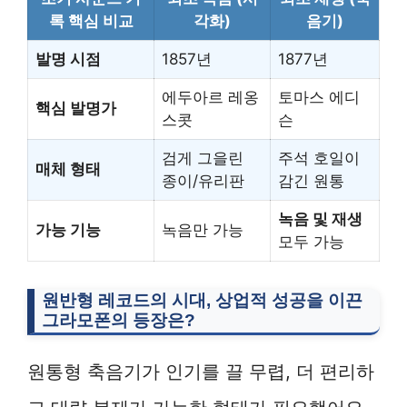
록 핵심 비교
각화)
음기)
발명 시점
1857년
1877년
에두아르 레옹
토마스 에디
핵심 발명가
스콧
슨
검게 그을린
주석 호일이
매체 형태
종이/유리판
감긴 원통
녹음 및 재생
가능 기능
녹음만 가능
모두 가능
원반형 레코드의 시대, 상업적 성공을 이끈
그라모폰
의 등장은?
원통형 축음기가 인기를 끌 무렵, 더 편리하