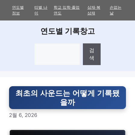
Skip
연도별
띠별 나
학교 입학·졸업
삼재·복
손없는
to
정보
이
연도
삼재
날
content
연도별 기록창고
검
검
색
색
최초의 사운드는 어떻게 기록됐
을까
2월 6, 2026