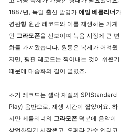
고 대량 복제가 가능한 형태가 필요했어요.
1887년, 독일 출신 발명가
에밀 베를리너
가
평판형 원반 레코드와 이를 재생하는 기계
인
그라모폰
을 선보이며 녹음 시장에 큰 변
화를 가져왔습니다. 원통은 복제가 어려웠
지만, 평판 레코드는 찍어내는 것이 쉬웠기
때문에 대중화의 길이 열렸죠.
초기 레코드는 셸락 재질의 SP(Standard
Play) 음반으로, 재생 시간이 짧았어요. 하
지만 베를리너의
그라모폰
덕분에 음악이
상업화되기 시작했고, 오페라 가수 엔리코