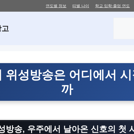
연도별 정보
띠별 나이
학교 입학·졸업 연도
검
창고
색
 위성방송은 어디에서 
까
성방송
, 우주에서 날아온 신호의 첫 