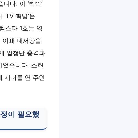
다. 이 ‘삑삑’
‘TV 혁명’은
텔스타 1호는 역
. 이때 대서양을
게 엄청난 충격과
이었습니다. 소련
계 시대를 연 주인
과정이 필요했