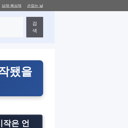
삼재·복삼재
손없는 날
검
색
시작됐을
시작은 언