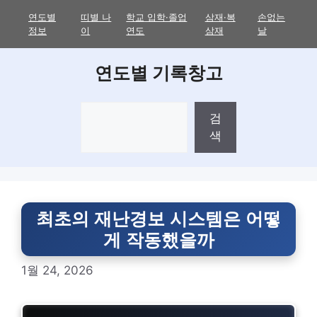
Skip
연도별
띠별 나
학교 입학·졸업
삼재·복
손없는
to
정보
이
연도
삼재
날
content
연도별 기록창고
검
검
색
색
최초의 재난경보 시스템은 어떻
게 작동했을까
1월 24, 2026