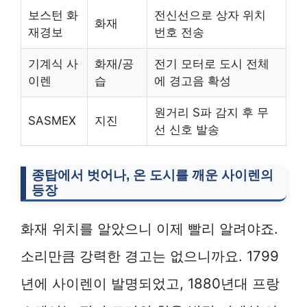
보스턴 화
전신선으로 상자 위치
화재
재경보
번호 전송
기계식 사
화재/공
전기 모터로 도시 전체
이렌
습
에 경고음 확성
원거리 S파 감지 후 무
SASMEX
지진
선 신호 발송
종탑에서 벗어나, 온 도시를 깨운 사이렌의
등장
화재 위치를 알았으니 이제 빨리 알려야죠.
소리만큼 강력한 경고는 없으니까요. 1799
년에 사이렌이 발명되었고, 1880년대 프랑