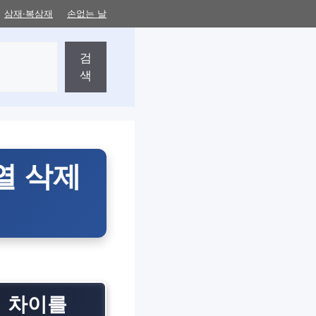
삼재·복삼재
손없는 날
검
색
열 삭제
의 차이를