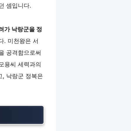
던 셈입니다.
구려가 낙랑군을 정
다. 미천왕은 서
군을 공격함으로써
 모용씨 세력과의
, 낙랑군 정복은