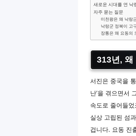
새로운 시대를 연 낙
자주 묻는 질문
미천왕은 왜 낙랑
낙랑군 정복이 고
장통은 왜 요동의
313년, 
서진은 중국을 통
난’을 겪으면서 
속도로 줄어들었죠
실상 고립된 섬과
겁니다. 요동 진