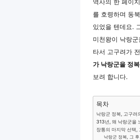
역사의 한 페이지
를 호령하며 동북
있었을 텐데요. 
미천왕이 낙랑군을
타서 고구려가 
가 낙랑군을 정복
보려 합니다.
목차
낙랑군 정복, 고구려
313년, 왜 낙랑군을
장통의 마지막 선택,
낙랑군 정복, 그 