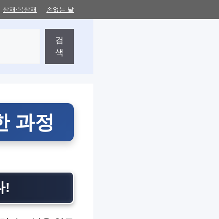
삼재·복삼재
손없는 날
검
색
한 과정
!