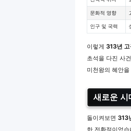
문화적 영향
인구 및 국력
이렇게
313년 
초석을 다진 사건
미천왕의 혜안을 
새로운 시
돌이켜보면
31
한 전환점이었습니