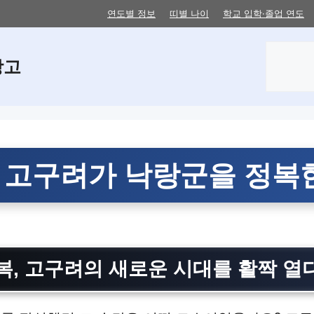
연도별 정보
띠별 나이
학교 입학·졸업 연도
검
창고
색
년 고구려가 낙랑군을 정복
복, 고구려의 새로운 시대를 활짝 열다