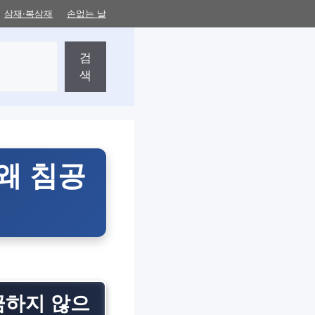
삼재·복삼재
손없는 날
검
색
왜 침공
금하지 않으