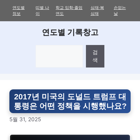
Skip
연도별
띠별 나
학교 입학·졸업
삼재·복
손없는
to
정보
이
연도
삼재
날
content
연도별 기록창고
검
검
색
색
2017년 미국의 도널드 트럼프 대
통령은 어떤 정책을 시행했나요?
5월 31, 2025