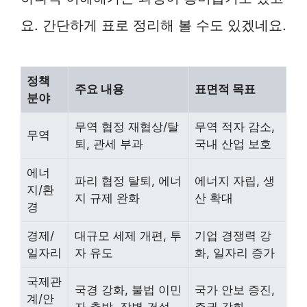
요. 간단하게 표로 정리해 볼 수도 있겠네요.
정책
주요 내용
표면적 목표
분야
무역 협정 재협상/탈
무역 적자 감소,
무역
퇴, 관세 부과
국내 산업 보호
에너
파리 협정 탈퇴, 에너
에너지 자립, 생
지/환
지 규제 완화
산 확대
경
경제/
대규모 세제 개편, 투
기업 경쟁력 강
일자리
자 유도
화, 일자리 증가
국제관
국경 강화, 불법 이민
국가 안보 증진,
계/안