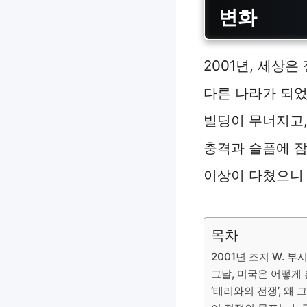
변화
2001년, 세상은
다른 나라가 되었
빌딩이 무너지고,
충격과 슬픔에 잠겼
이상이 다쳤으니 
목차
2001년 조지 W. 부
그날, 미국은 어떻게
‘테러와의 전쟁’, 왜