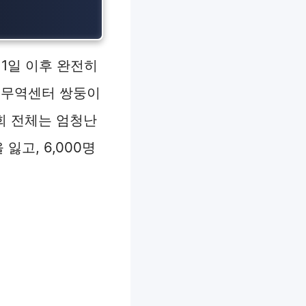
11일 이후 완전히
계무역센터 쌍둥이
회 전체는 엄청난
잃고, 6,000명