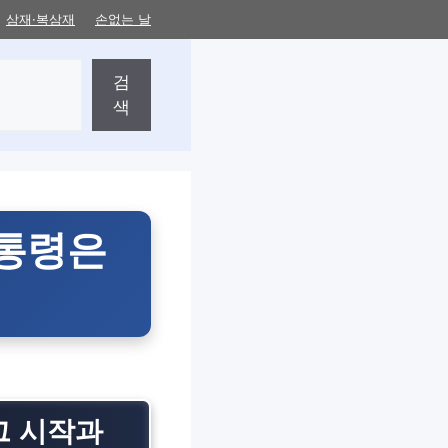
삼재·복삼재
손없는 날
검
색
대통령은
 그 시작과