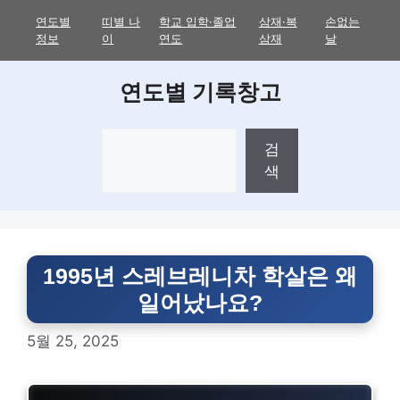
Skip
연도별
띠별 나
학교 입학·졸업
삼재·복
손없는
to
정보
이
연도
삼재
날
content
연도별 기록창고
검
검
색
색
1995년 스레브레니차 학살은 왜
일어났나요?
5월 25, 2025