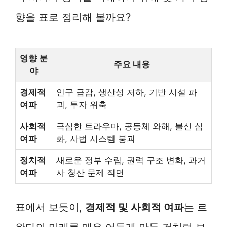
향을 표로 정리해 볼까요?
영향 분
주요 내용
야
경제적
인구 급감, 생산성 저하, 기반 시설 파
여파
괴, 투자 위축
사회적
극심한 트라우마, 공동체 와해, 불신 심
여파
화, 사법 시스템 붕괴
정치적
새로운 정부 수립, 권력 구조 변화, 과거
여파
사 청산 문제 직면
표에서 보듯이,
경제적 및 사회적 여파
는 르