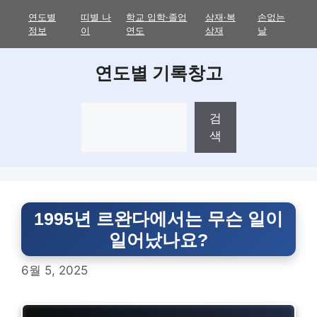
Skip
연도별
띠별 나
학교 입학·졸업
삼재·복
손없는
to
정보
이
연도
삼재
날
content
연도별 기록창고
검
검
색
색
1995년 르완다에서는 무슨 일이
일어났나요?
6월 5, 2025