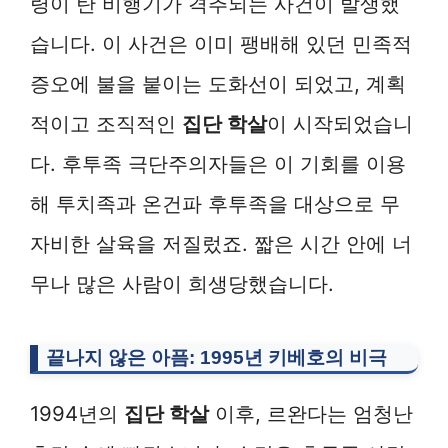
령이 탄 비행기가 격추되는 사건이 발생했
습니다. 이 사건은 이미 팽배해 있던 민족적
증오에 불을 붙이는 도화선이 되었고, 계획
적이고 조직적인
집단 학살
이 시작되었습니
다. 후투족 극단주의자들은 이 기회를 이용
해 투치족과 온건파 후투족을 대상으로 무
자비한 살육을 저질렀죠. 짧은 시간 안에 너
무나 많은 사람이 희생당했습니다.
끝나지 않은 아픔: 1995년 키베호의 비극
1994년의
집단 학살
이후, 르완다는 엄청난