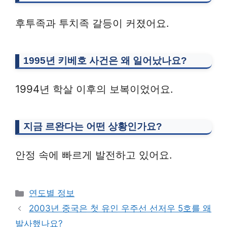
후투족과 투치족 갈등이 커졌어요.
1995년 키베호 사건은 왜 일어났나요?
1994년 학살 이후의 보복이었어요.
지금 르완다는 어떤 상황인가요?
안정 속에 빠르게 발전하고 있어요.
Categories
연도별 정보
2003년 중국은 첫 유인 우주선 선저우 5호를 왜
발사했나요?