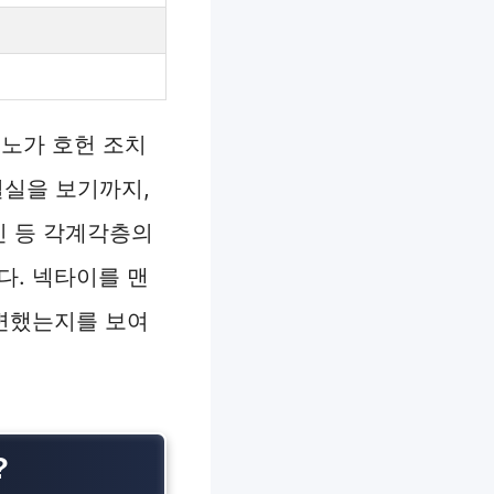
분노가 호헌 조치
결실을 보기까지,
인 등 각계각층의
니다. 넥타이를 맨
변했는지를 보여
?