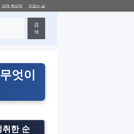
삼재·복삼재
손없는 날
검
색
 무엇이
쟁취한 순