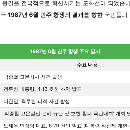
의 불길을 전국적으로 확산시키는 도화선이 되었습니
결국
1987년 6월 민주 항쟁의 결과
를 향한 국민들의
.
1987년 6월 민주 항쟁 주요 일지
주요 내용
박종철 고문치사 사건 발생
전두환 대통령, 4·13 호헌 조치 발표
이한열, 최루탄 피격 사건 발생
‘박종철 고문살인 은폐 규탄 및 호헌 철폐 국민대회’ 개최 
노태우 민정당 대표, 6·29 선언 발표 (대통령 직선제 개헌 