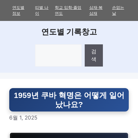
Skip
연도별
띠별 나
학교 입학·졸업
삼재·복
손없는
to
정보
이
연도
삼재
날
content
연도별 기록창고
검
검
색
색
1959년 쿠바 혁명은 어떻게 일어
났나요?
6월 1, 2025