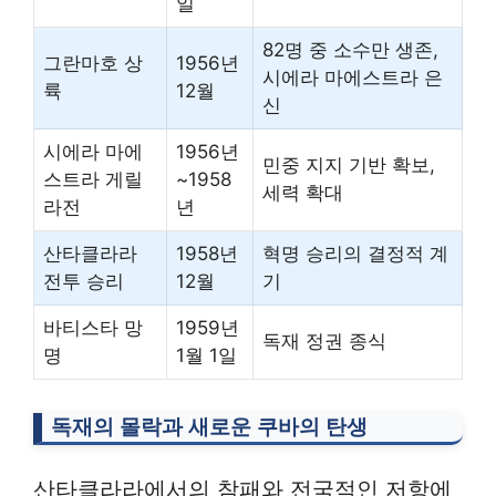
일
82명 중 소수만 생존,
그란마호 상
1956년
시에라 마에스트라 은
륙
12월
신
시에라 마에
1956년
민중 지지 기반 확보,
스트라 게릴
~1958
세력 확대
라전
년
산타클라라
1958년
혁명 승리의 결정적 계
전투 승리
12월
기
바티스타 망
1959년
독재 정권 종식
명
1월 1일
독재의 몰락과 새로운 쿠바의 탄생
산타클라라에서의 참패와 전국적인 저항에