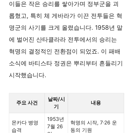
이들은 작은 승리를 쌓아가며 정부군을 괴
롭혔고, 특히 체 게바라가 이끈 전투들은 혁
명군의 사기를 크게 올렸습니다. 1958년 말
에 벌어진 산타클라라 전투에서의 승리는
혁명의 결정적인 전환점이 되었죠. 이 패배
소식에 바티스타 정권은 뿌리부터 흔들리기
시작했습니다.
날짜/시
주요 사건
내용
기
1953년
몬카다 병영
혁명의 시작, 7·26 운
7월 26
습격
동의 기원