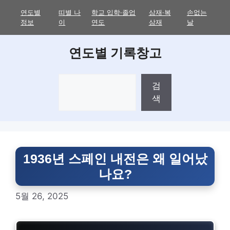
Skip
연도별
띠별 나
학교 입학·졸업
삼재·복
손없는
to
정보
이
연도
삼재
날
content
연도별 기록창고
검
검
색
색
1936년 스페인 내전은 왜 일어났
나요?
5월 26, 2025