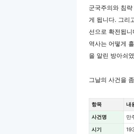
군국주의와 침략
게 됩니다. 그리
선으로 확전됩니다
역사는 어떻게 흘
을 알린 방아쇠였
그날의 사건을 좀
항목
내
사건명
만
시기
19