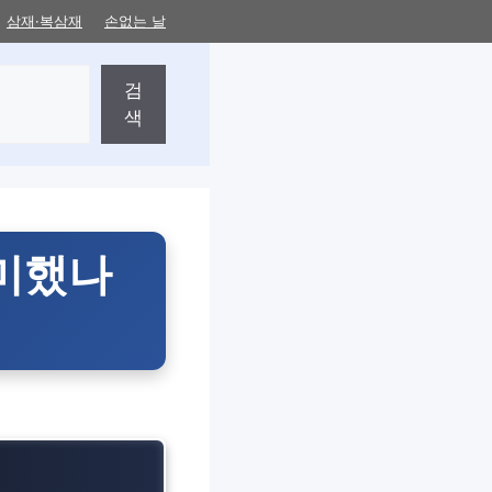
삼재·복삼재
손없는 날
검
색
의미했나