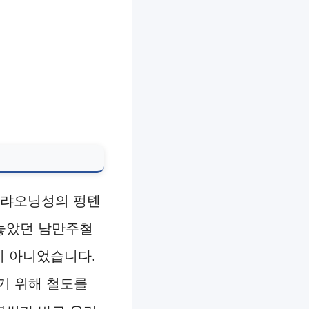
국 랴오닝성의 펑톈
 놓았던 남만주철
이 아니었습니다.
기 위해 철도를