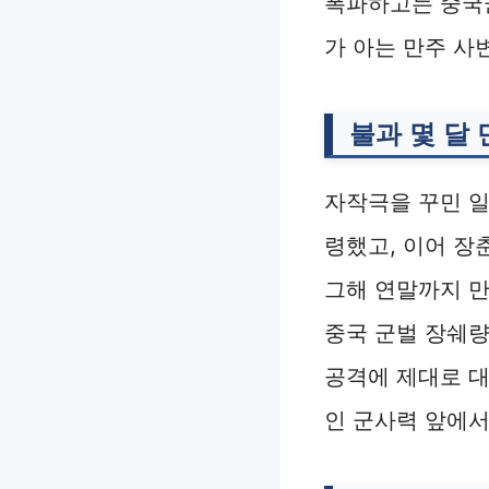
폭파하고는 중국
가 아는 만주 사
불과 몇 달
자작극을 꾸민 
령했고, 이어 장
그해 연말까지 만
중국 군벌 장쉐량
공격에 제대로 
인 군사력 앞에서