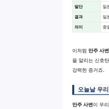
발단
일
결과
일
의미
중
이처럼
만주 사변
을 알리는 신호
강력한 증거죠.
오늘날 우리
만주 사변
이 우리