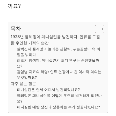
까요?
목차
1928년 플레밍이 페니실린을 발견하다: 인류를 구원
한 우연한 기적의 순간
알렉산더 플레밍의 놀라운 관찰력, 푸른곰팡이 속 비
밀을 밝히다
최초의 항생제, 페니실린의 초기 연구는 순탄했을까
요?
감염병 치료의 혁명: 인류 건강에 끼친 역사적 의의는
무엇일까요?
자주 묻는 질문
페니실린은 언제 어디서 발견되었나요?
플레밍은 페니실린을 어떻게 우연히 발견하게 되었나
요?
페니실린 대량 생산과 상용화는 누가 성공시켰나요?