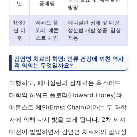
년
플레밍
명명
1939
하워드 플
페니실린 정제 및 대량
년 이
로리, 에른
생산법 개발 성공, 임상
후
스트 체인
적용
감염병 치료의 혁명: 인류 건강에 끼친 역사
적 의의는 무엇일까요?
다행히도, 페니실린의 잠재력은 옥스퍼드
대학의 하워드 플로리(Howard Florey)와
에른스트 체인(Ernst Chain)이라는 두 과학
자에 의해 다시 빛을 보게 됩니다. 2차 세계
대전이 발발하면서 감염병 치료제의 필요성