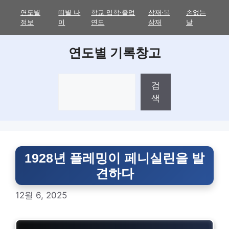
Skip
연도별
띠별 나
학교 입학·졸업
삼재·복
손없는
to
정보
이
연도
삼재
날
content
연도별 기록창고
검
검
색
색
1928년 플레밍이 페니실린을 발
견하다
12월 6, 2025