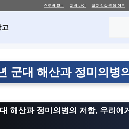
연도별 정보
띠별 나이
학교 입학·졸업 연도
검
창고
색
7년 군대 해산과 정미의병
군대 해산과 정미의병의 저항, 우리에