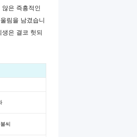
지 않은 즉흥적인
 울림을 남겼습니
희생은 결코 헛되
화
 불씨