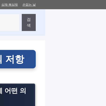
삼재·복삼재
손없는 날
검
색
의 저항
게 어떤 의