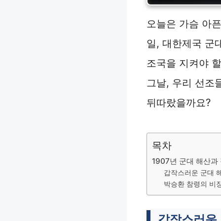
오늘은 가슴 아픈 
일, 대한제국 군
조국을 지켜야 할
그날, 우리 선조
뒤따랐을까요?
목차
1907년 군대 해산
갑작스러운 군대 해
박승환 참령의 비
갑작스러운 