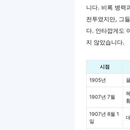
니다. 비록 병력
전투였지만, 그들
다. 안타깝게도 
지 않았습니다.
시점
1905년
헤
1907년 7월
1907년 8월 1
일