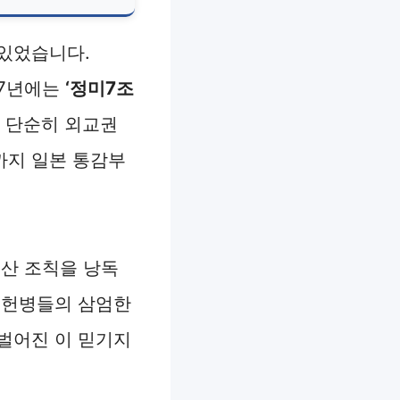
 있었습니다.
07년에는
‘정미7조
은 단순히 외교권
까지 일본 통감부
해산 조칙을 낭독
 헌병들의 삼엄한
벌어진 이 믿기지