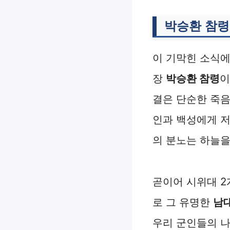
박승환 참령
이 기막힌 소식에
장
박승환 참령
이
결은 단순한 죽음
인과 백성에게 저
의 분노는 하늘을
곧이어 시위대 2
로 그 유명한
남
우리 군인들의 