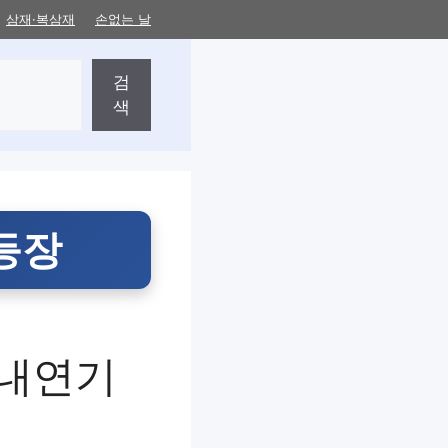
삼재·복삼재
손없는 날
검
색
 등장
 내연기