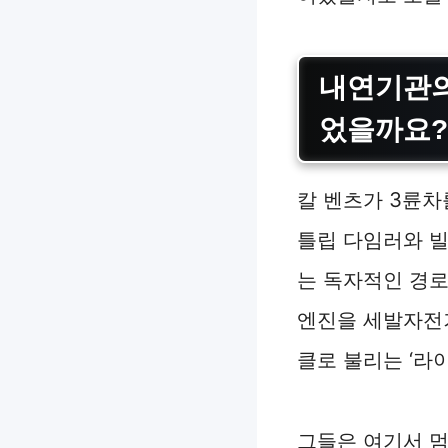
내연기관의
었을까요?
칼 벤츠가 3륜차
틀립 다임러와 
는 독자적인 경로
엔진을 세발자전
클로 불리는 ‘라이
그들은 여기서 멈