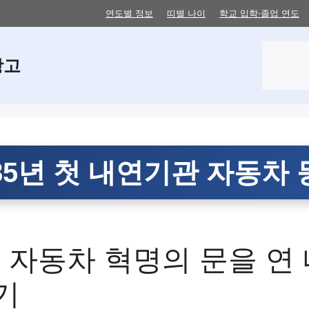
연도별 정보
띠별 나이
학교 입학·졸업 연도
검
창고
색
85년 첫 내연기관 자동차
년, 자동차 혁명의 문을 연
기