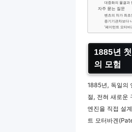
대중화의 물결과 
자주 묻는 질문
벤츠의 차가 최초
증기기관차보다 내
‘페이턴트 모터바
1885년 
의 모험
1885년, 독일
절, 전혀 새로운
엔진을 직접 설계
트 모터바겐(Pate