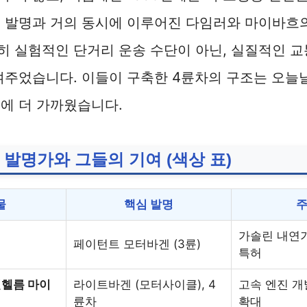
 발명과 거의 동시에 이루어진 다임러와 마이바흐
히 실험적인 단거리 운송 수단이 아닌, 실질적인 
여주었습니다. 이들이 구축한 4륜차의 구조는 오늘
에 더 가까웠습니다.
 발명가와 그들의 기여 (색상 표)
물
핵심 발명
주
가솔린 내연
페이턴트 모터바겐 (3륜)
특허
빌헬름 마이
라이트바겐 (모터사이클), 4
고속 엔진 개
륜차
확대