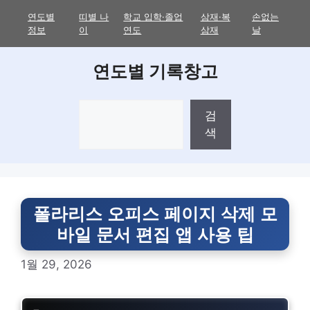
Skip
연도별
띠별 나
학교 입학·졸업
삼재·복
손없는
to
정보
이
연도
삼재
날
content
연도별 기록창고
검
검
색
색
폴라리스 오피스 페이지 삭제 모
바일 문서 편집 앱 사용 팁
1월 29, 2026