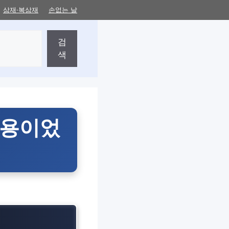
삼재·복삼재
손없는 날
검
색
내용이었