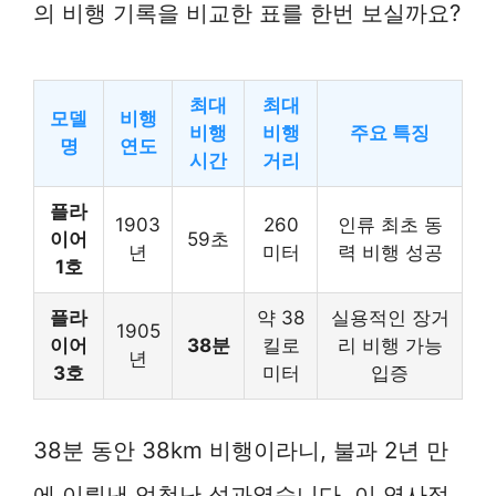
의 비행 기록을 비교한 표를 한번 보실까요?
최대
최대
모델
비행
비행
비행
주요 특징
명
연도
시간
거리
플라
1903
260
인류 최초 동
이어
59초
년
미터
력 비행 성공
1호
플라
약 38
실용적인 장거
1905
이어
38분
킬로
리 비행 가능
년
3호
미터
입증
38분 동안 38km 비행이라니, 불과 2년 만
에 이뤄낸 엄청난 성과였습니다. 이 역사적