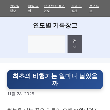
Skip
연도별
띠별 나
학교 입학·졸업
삼재·복
손없는
to
정보
이
연도
삼재
날
content
연도별 기록창고
검
검
색
색
최초의 비행기는 얼마나 날았을
까
11월 28, 2025