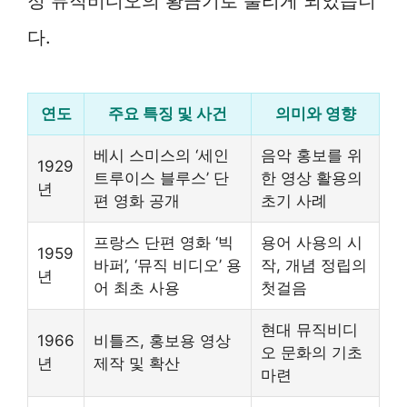
정 뮤직비디오의 황금기로 불리게 되었습니
다.
연도
주요 특징 및 사건
의미와 영향
베시 스미스의 ‘세인
음악 홍보를 위
1929
트루이스 블루스’ 단
한 영상 활용의
년
편 영화 공개
초기 사례
프랑스 단편 영화 ‘빅
용어 사용의 시
1959
바퍼’, ‘뮤직 비디오’ 용
작, 개념 정립의
년
어 최초 사용
첫걸음
현대 뮤직비디
1966
비틀즈, 홍보용 영상
오 문화의 기초
년
제작 및 확산
마련