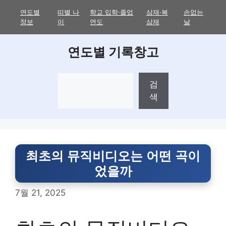
Skip
연도별
띠별 나
학교 입학·졸업
삼재·복
손없는
to
정보
이
연도
삼재
날
content
연도별 기록창고
검
검
색
색
최초의 뮤직비디오는 어떤 곡이
었을까
7월 21, 2025