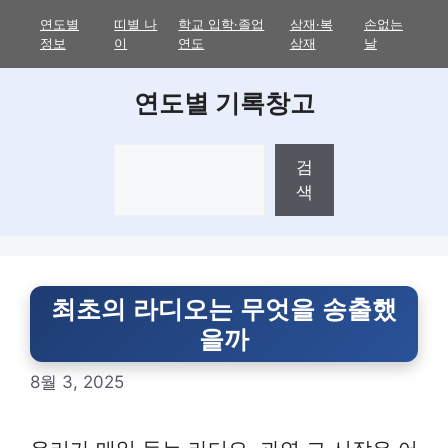
Skip
연도별
띠별 나
학교 입학·졸업
삼재·복
손없는
to
정보
이
연도
삼재
날
content
연도별 기록창고
검
검
색
색
최초의 라디오는 무엇을 송출했
을까
8월 3, 2025