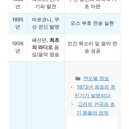
년
기파 발견
초 마련
1895
마르코니, 무
모스 부호 전송 실현
년
선 전신 발명
페선던,
최초
1906
인간 목소리 및 음악 전
의 라디오
음
년
송 성공
성/음악 방송
Categories
연도별 정보
1873년 최초의 청
진기가 발명되다
고려의 건국과 초
기 왕들의 업적