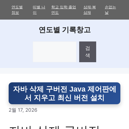
Skip
연도별
띠별 나
학교 입학·졸업
삼재·복
손없는
to
정보
이
연도
삼재
날
content
연도별 기록창고
검
검
색
색
자바 삭제 구버전 Java 제어판에
서 지우고 최신 버전 설치
2월 17, 2026