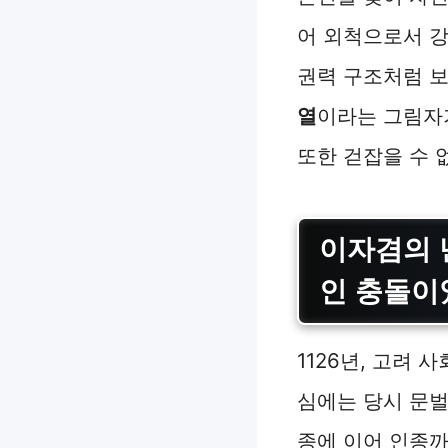
어 외척으로서 
권력 구조처럼 보
열
이라는 그림자
또한 걷잡을 수 
이자겸의 
인 충돌이
1126년, 고려
심에는 당시 문벌
종에 이어 인종까