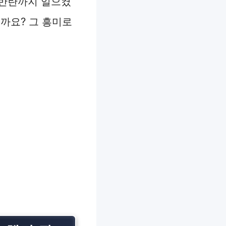
 반란까지 일으켰
까요? 그 흥미로