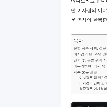
여다보려고 합니
던 이자겸의 이야
운 역사의 한복판
목차
문벌 귀족 사회, 겉
이자겸의 난, 과연 
난 이후, 문벌 귀족
마무리하며, 역사 속
자주 묻는 질문
이자겸은 왜 반란
이자겸의 난이 고려
척준경은 이자겸의