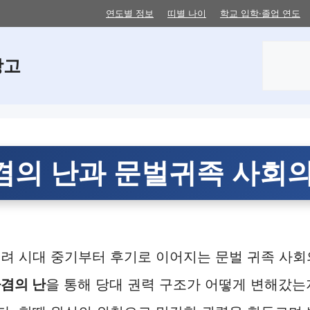
연도별 정보
띠별 나이
학교 입학·졸업 연도
검
창고
색
겸의 난과 문벌귀족 사회의
려 시대 중기부터 후기로 이어지는 문벌 귀족 사회의
겸의 난
을 통해 당대 권력 구조가 어떻게 변해갔는