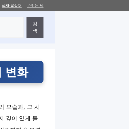
삼재·복삼재
손없는 날
검
색
 변화
 모습과, 그 시
지 깊이 있게 들