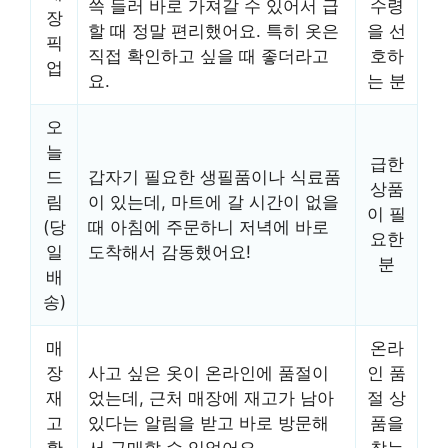
쓱 들러 바로 가져갈 수 있어서 급
수령
장
할 때 정말 편리했어요. 특히 옷은
을 선
픽
직접 확인하고 싶을 때 좋더라고
호하
업
요.
는 분
오
늘
급한
드
갑자기 필요한 생필품이나 식료품
상품
림
이 있는데, 마트에 갈 시간이 없을
이 필
(당
때 아침에 주문하니 저녁에 바로
요한
일
도착해서 감동했어요!
분
배
송)
매
온라
장
사고 싶은 옷이 온라인에 품절이
인 품
재
었는데, 근처 매장에 재고가 남아
절 상
고
있다는 알림을 받고 바로 방문해
품을
확
서 구매할 수 있었어요.
찾는