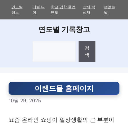
Skip
연도별
띠별 나
학교 입학·졸업
삼재·복
손없는
to
정보
이
연도
삼재
날
content
연도별 기록창고
검
검
색
색
이랜드몰 홈페이지
10월 29, 2025
요즘 온라인 쇼핑이 일상생활의 큰 부분이