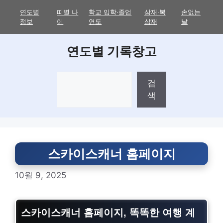
Skip
연도별
띠별 나
학교 입학·졸업
삼재·복
손없는
to
정보
이
연도
삼재
날
content
연도별 기록창고
검
검
색
색
스카이스캐너 홈페이지
10월 9, 2025
스카이스캐너 홈페이지, 똑똑한 여행 계