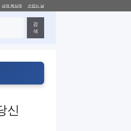
삼재·복삼재
손없는 날
검
색
지
당신