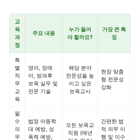
교
육
누가 들어
가장 큰 특
주요 내용
과
야 할까요?
징
정
특
별
영아, 장애
해당 분야
현장 맞춤
직
아, 방과후
전문성을 높
형 전문성
무
보육 실무 및
이고 싶은
강화
교
전문 기술
보육교사
육
필
수
법정 아동학
간편한 법
모든 보육교
의
대 예방, 성
적 의무 이
직원 (매년
무
폭력 예방,
행 및 이수