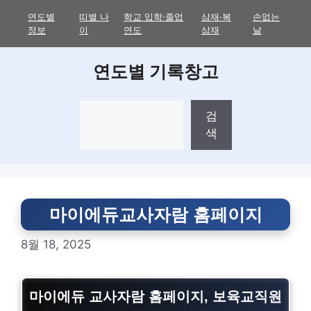
Skip
연도별
띠별 나
학교 입학·졸업
삼재·복
손없는
to
정보
이
연도
삼재
날
content
연도별 기록창고
검
검
색
색
마이에듀교사자람 홈페이지
8월 18, 2025
마이에듀 교사자람 홈페이지, 보육교직원