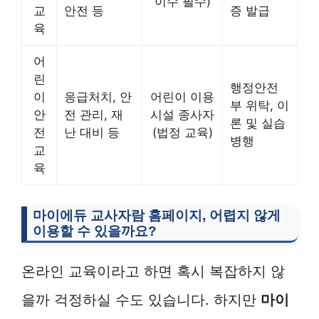
이수 필수)
교
안전 등
증 발급
육
어
린
행정안전
이
응급처치, 안
어린이 이용
부 위탁, 이
안
전 관리, 재
시설 종사자
론 및 실습
전
난 대비 등
(법정 교육)
병행
교
육
마이에듀 교사자람
홈페이지, 어렵지 않게
이용할 수 있을까요?
온라인 교육이라고 하면 혹시 복잡하지 않
을까 걱정하실 수도 있습니다. 하지만
마이