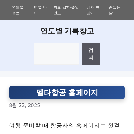
Skip
연도별
띠별 나
학교 입학·졸업
삼재·복
손없는
to
정보
이
연도
삼재
날
content
연도별 기록창고
검
검
색
색
델타항공 홈페이지
8월 23, 2025
여행 준비할 때 항공사의 홈페이지는 첫걸