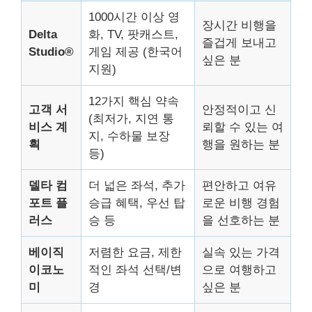
1000시간 이상 영
장시간 비행을
Delta
화, TV, 팟캐스트,
즐겁게 보내고
Studio®
게임 제공 (한국어
싶은 분
지원)
12가지 핵심 약속
고객 서
안정적이고 신
(최저가, 지연 통
비스 계
뢰할 수 있는 여
지, 수하물 보장
획
행을 원하는 분
등)
델타 컴
더 넓은 좌석, 추가
편안하고 여유
포트 플
승급 혜택, 우선 탑
로운 비행 경험
러스
승 등
을 선호하는 분
베이직
저렴한 요금, 제한
실속 있는 가격
이코노
적인 좌석 선택/변
으로 여행하고
미
경
싶은 분