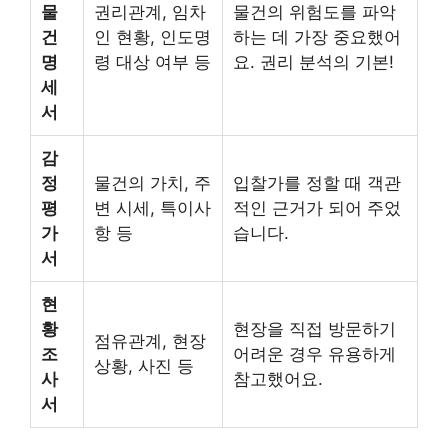
물
권리관계, 임차
물건의 위험도를 파악
건
인 현황, 인도명
하는 데 가장 중요했어
명
령 대상 여부 등
요. 권리 분석의 기본!
세
서
감
정
물건의 가치, 주
입찰가를 정할 때 객관
평
변 시세, 특이사
적인 근거가 되어 주었
가
항 등
습니다.
서
현
황
현장을 직접 방문하기
점유관계, 현장
조
어려운 경우 유용하게
상황, 사진 등
사
참고했어요.
서