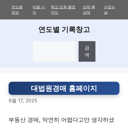
Skip
연도별
띠별 나
학교 입학·졸업
삼재·복
손없는
to
정보
이
연도
삼재
날
content
연도별 기록창고
검
검
색
색
대법원경매 홈페이지
9월 17, 2025
부동산 경매, 막연히 어렵다고만 생각하셨