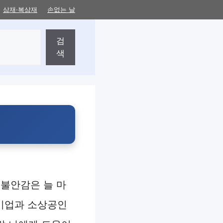
삼재·복삼재
손없는 날
검
색
 불안감은 늘 마
기업과 소상공인