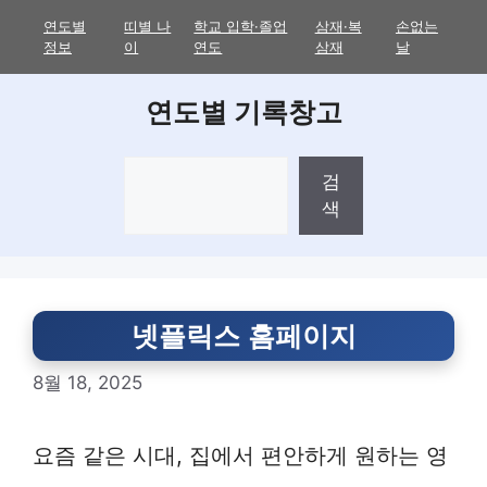
Skip
연도별
띠별 나
학교 입학·졸업
삼재·복
손없는
to
정보
이
연도
삼재
날
content
연도별 기록창고
검
검
색
색
넷플릭스 홈페이지
8월 18, 2025
요즘 같은 시대, 집에서 편안하게 원하는 영