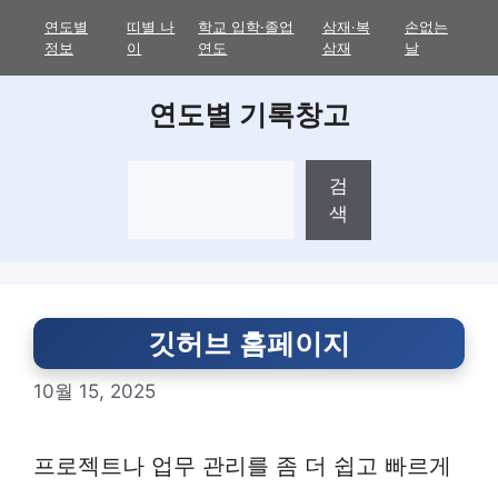
Skip
연도별
띠별 나
학교 입학·졸업
삼재·복
손없는
to
정보
이
연도
삼재
날
content
연도별 기록창고
검
검
색
색
깃허브 홈페이지
10월 15, 2025
프로젝트나 업무 관리를 좀 더 쉽고 빠르게