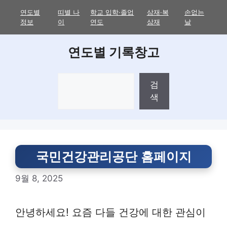
Skip
연도별
띠별 나
학교 입학·졸업
삼재·복
손없는
to
정보
이
연도
삼재
날
content
연도별 기록창고
검
검
색
색
국민건강관리공단 홈페이지
9월 8, 2025
안녕하세요! 요즘 다들 건강에 대한 관심이