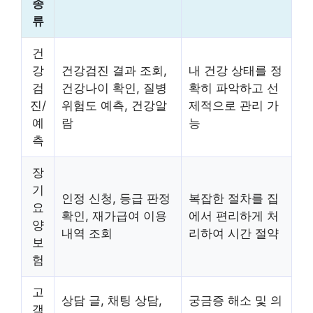
종
류
건
강
건강검진 결과 조회,
내 건강 상태를 정
검
건강나이 확인, 질병
확히 파악하고 선
진/
위험도 예측, 건강알
제적으로 관리 가
예
람
능
측
장
기
인정 신청, 등급 판정
복잡한 절차를 집
요
확인, 재가급여 이용
에서 편리하게 처
양
내역 조회
리하여 시간 절약
보
험
고
상담 글, 채팅 상담,
궁금증 해소 및 의
객