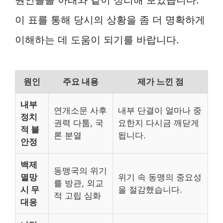
이 표를 통해 당시의 상황을 좀 더 명확하게
이해하는 데 도움이 되기를 바랍니다.
원인
주요 내용
제가 느낀 점
내부
연개소문 사후
내부 단결이 얼마나 중
정치
권력 다툼, 국
요한지 다시금 깨닫게
적 불
론 분열
됩니다.
안정
백제
동맹국의 위기
멸망
위기 속 동맹의 중요성
를 방관, 외교
시 무
을 절감했습니다.
적 고립 심화
대응