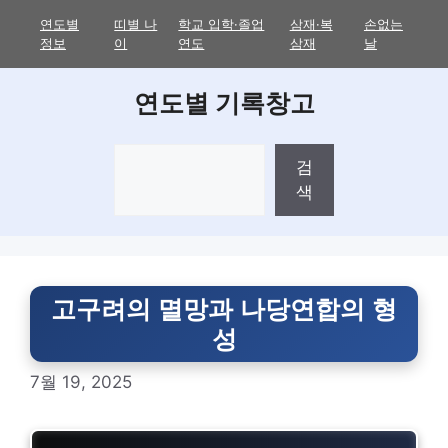
Skip
연도별
띠별 나
학교 입학·졸업
삼재·복
손없는
to
정보
이
연도
삼재
날
content
연도별 기록창고
검
검
색
색
고구려의 멸망과 나당연합의 형
성
7월 19, 2025