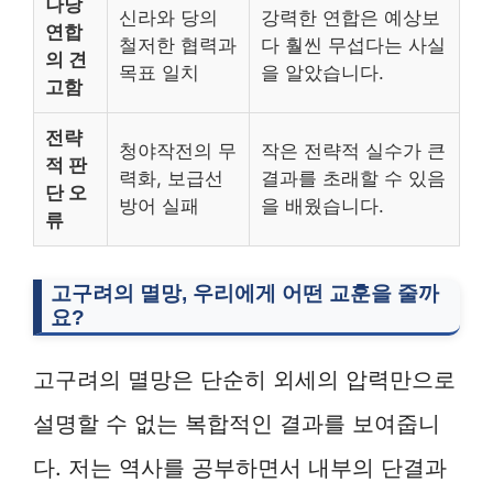
나당
신라와 당의
강력한 연합은 예상보
연합
철저한 협력과
다 훨씬 무섭다는 사실
의 견
목표 일치
을 알았습니다.
고함
전략
청야작전의 무
작은 전략적 실수가 큰
적 판
력화, 보급선
결과를 초래할 수 있음
단 오
방어 실패
을 배웠습니다.
류
고구려의 멸망, 우리에게 어떤 교훈을 줄까
요?
고구려의 멸망은 단순히 외세의 압력만으로
설명할 수 없는 복합적인 결과를 보여줍니
다. 저는 역사를 공부하면서 내부의 단결과